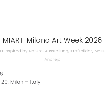
MIART: Milano Art Week 2026
rt inspired by Nature
,
Ausstellung
,
Kraftbilder
,
Mess
Andreja
26
 29, Milan – Italy