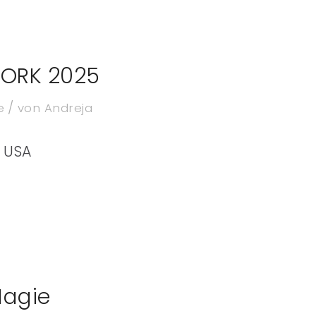
 YORK 2025
/
e
von
Andreja
/ USA
Magie