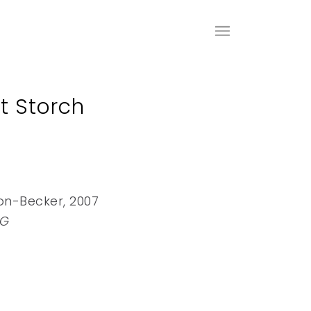
t Storch
h
n-Becker, 2007
WG